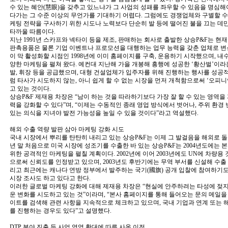
수 있는 혜안(慧眼)을 갖추고 있느냐가 그 사업의 성패를 좌우할 수 있음을 명심해
다가는 그 수준 이상의 무언가를 기대하기 어렵다. 그럼에도 경쟁업체와 구별할 수
케팅 전략을 구사하기 위한 시도나 노력보다 단순히 발 등에 떨어진 불을 끄는 데
타까울 따름이다.
지난 1991년 스카프와 넥타이 등을 제조, 판매하는 회사로 출발한 상승P&F는 현재
판촉용품은 물론 기업 이벤트나 프로모션을 대행하는 업무 능력을 갖춘 업체로 변
이 막 활성화할 시점인 1998년에 이미 홈페이지를 구축, 운용하기 시작했으며, 내
양한 마케팅을 펼쳐 왔다. 예컨대 지난해 가을 개봉해 흥행에 성공한 ‘황산벌’이라
발, 휘장 등을 공급했으며, 대형 건설업체가 입주자를 위해 진행하는 행사를 성공
럼 타사가 시도하지 않는, 아니 쉽게 할 수 없는 시장을 먼저 개척함으로써 ‘오피
고 있는 것이다.
상승P&F 제재용 차장은 “남이 하는 것을 따라하기보다 가장 잘 할 수 있는 영역
력을 강화할 수 있다”며, “이제는 수동적인 종래 영업 방식에서 벗어나, 주위 환경
있는 의식을 지녀야 발전 가능성을 높일 수 있을 것이다”라고 역설했다.
해외 수출 역량 발판 삼아 마케팅 강화 시도
국내 시장에서 뿌리를 탄탄히 내리고 있는 상승P&F는 이제 그 발걸음을 해외로 돌리고
년 말 처음으로 미국 시장에 성조기를 수출한 바 있는 상승P&F는 2004년도에는 
위한 공격적인 마케팅을 펼칠 계획이다. 2002년에 이어 2003년에도 UN에 차량용 깃
으로써 신뢰도를 인정받고 있으며, 2003년도 후반기에는 무역 부서를 신설해 수출
리고 최근에는 캐나다 연방 정부에서 발주하는 국기(國旗) 공개 입찰에 참여하기도
시장 조사도 하고 있다고 한다.
이러한 글로벌 마케팅 강화에 대해 제재용 차장은 “현실에 안주하려는 타성에 젖지
운 변화를 시도하고 있는 것”이라며, “본사 홈페이지를 통해 들어오는 문의 메일을
이트를 검색해 관련 사항을 지속적으로 체크하고 있으며, 국내 기업과 연계 또는 
를 진행하는 경우도 있다”고 설명했다.
DTP 분야 진출 등 사업 영역 확대에 따른 사옥 이전